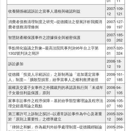
01
11
2007-
109-
收養關係確認訴訟之當事人適格與確認利益
12
121
消費者債務清理制度之研究─從德國法之發展評析我國消
2007-
127-
費者債務清理條例
09
197
2007-
185-
智慧財產權保護事件之證據保全與祕密保護
03
262
爭點簡化協議之對象─最高法院民事判決95年台上字第
2007-
320-
1302號判決之簡評
01
324
2006-
18-
訴訟參加
12
19
從德國「投資人示範訴訟」之新制再論「追加選定當事
2006-
161-
人」制度─「擴散型損害」紛爭當事人之權利救濟途徑
07
185
親權及交還子女事件之外國裁判的承認及執行與「未成年
2006-
94-
子女最佳利益保護」原則
07
105
家事非訟事件之程序保障－基於紛爭類型審理論及程序法
2006-
105-
理交錯適用論之觀點
07
160
第三審許可上訴制之探討─以通常訴訟事件為中心及著重
2005-
329-
於「原則上重要性」之標準建立
12
366
「律師之和解」作為裁判外紛爭處理制度─從德國經驗論
2005-
259-