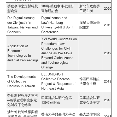
勞動事件之定暫時狀
109年勞動事件法施行
新北市政府勞
2020
態處分
週年研討會
工局主辦
Die Digitalisierung
Digitalization and
der Ziviljustiz in
Law”(Hamburg
漢堡大學法學
2019
Taiwan: Risiken und
University–NTU Joint
院主辦
Chancen
Conference
XVI World Congress on
Procedural Law:
Application of
Challenges for Civil
Electronic
Justice as We Move
2019
Technologies in
Beyond Globalization
Judicial Proceedings
and Technological
Change
ELI/UNIDROIT
The Developments
Collective Redress
韓國民事訴訟
of Collective
2019
Project & Response of
法學會主辦
Redress in Taiwan
Northeast Asia
勞動調解程序之重構
民事訴訟法研究會第
民事訴訟法研
─紛爭處理制度多元
2018
139次研討會
究基金會主辦
化與程序之轉換
涉外仲裁管轄權與程
香港大學與臺灣大學法
臺大法律學院
序選擇權─最高法院
2018