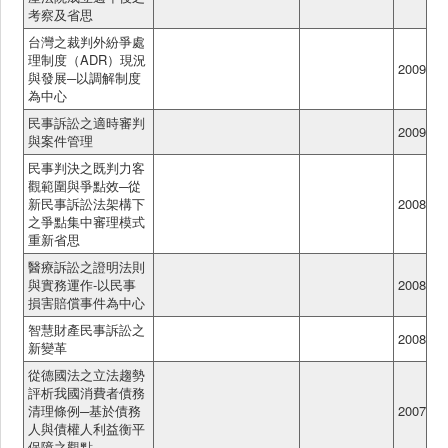
考察及省思
台灣之裁判外紛爭處
理制度（ADR）現況
2009
與發展─以調解制度
為中心
民事訴訟之適時審判
2009
與案件管理
民事判決之既判力客
觀範圍與爭點效─從
新民事訴訟法架構下
2008
之爭點集中審理模式
重新省思
醫療訴訟之證明法則
與實務運作-以民事
2008
損害賠償事件為中心
智慧財產民事訴訟之
2008
新變革
從德國法之立法趨勢
評析我國消費者債務
清理條例─基於債務
2007
人與債權人利益衡平
保障之觀點