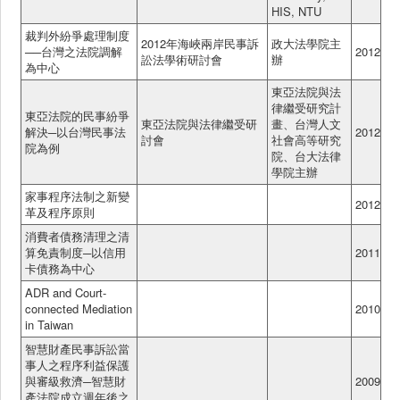
HIS, NTU
裁判外紛爭處理制度
2012年海峽兩岸民事訴
政大法學院主
──台灣之法院調解
2012
訟法學術研討會
辦
為中心
東亞法院與法
律繼受研究計
東亞法院的民事紛爭
東亞法院與法律繼受研
畫、台灣人文
解決─以台灣民事法
2012
討會
社會高等研究
院為例
院、台大法律
學院主辦
家事程序法制之新變
2012
革及程序原則
消費者債務清理之清
算免責制度─以信用
2011
卡債務為中心
ADR and Court-
connected Mediation
2010
in Taiwan
智慧財產民事訴訟當
事人之程序利益保護
與審級救濟─智慧財
2009
產法院成立週年後之