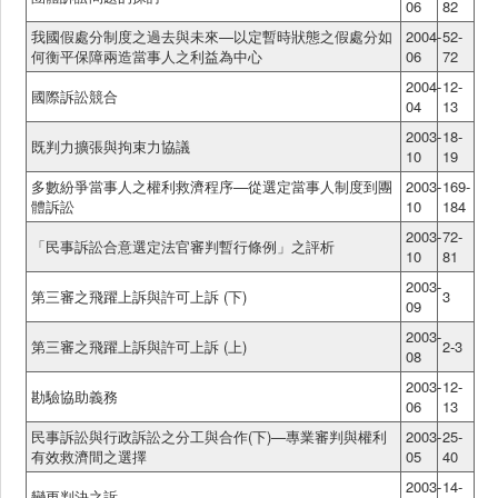
06
82
我國假處分制度之過去與未來—以定暫時狀態之假處分如
2004-
52-
何衡平保障兩造當事人之利益為中心
06
72
2004-
12-
國際訴訟競合
04
13
2003-
18-
既判力擴張與拘束力協議
10
19
多數紛爭當事人之權利救濟程序—從選定當事人制度到團
2003-
169-
體訴訟
10
184
2003-
72-
「民事訴訟合意選定法官審判暫行條例」之評析
10
81
2003-
第三審之飛躍上訴與許可上訴 (下)
3
09
2003-
第三審之飛躍上訴與許可上訴 (上)
2-3
08
2003-
12-
勘驗協助義務
06
13
民事訴訟與行政訴訟之分工與合作(下)—專業審判與權利
2003-
25-
有效救濟間之選擇
05
40
2003-
14-
變更判決之訴