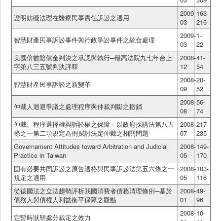
2009-
163-
證明妨礙法理在醫療民事責任訴訟之適用
03
216
2009-
1-
智慧財產民事訴訟事件與行政爭訟事件之統合處理
03
22
美國倍數賠償金判決之承認與執行─最高法院九七年台上
2008-
41-
字第八三五號判決評釋
12
54
2008-
20-
智慧財產民事訴訟之新變革
09
52
2008-
56-
仲裁人迴避爭議之處理程序與仲裁判斷之撤銷
08
74
仲裁、程序選擇權與訴訟權之保障－以政府採購法第八五
2008-
217-
條之一第二項規定為例探討法定仲裁之相關問題
07
235
Governament Attitudes toward Arbitration and Judicial
2008-
149-
Practice in Taiwan
05
170
固有必要共同訴訟之原告適格與民事訴訟法第五六條之一
2008-
103-
規定之適用
05
116
從德國法之立法趨勢評析我國消費者債務清理條例─基於
2008-
49-
債務人與債權人利益衡平保障之觀點
01
96
2008-
10-
定暫時狀態處分裁定之效力