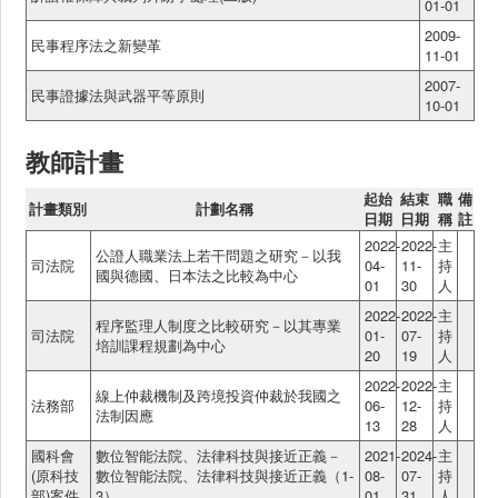
01-01
2009-
民事程序法之新變革
11-01
2007-
民事證據法與武器平等原則
10-01
教師計畫
起始
結束
職
備
計畫類別
計劃名稱
日期
日期
稱
註
2022-
2022-
主
公證人職業法上若干問題之研究－以我
司法院
04-
11-
持
國與德國、日本法之比較為中心
01
30
人
2022-
2022-
主
程序監理人制度之比較研究－以其專業
司法院
01-
07-
持
培訓課程規劃為中心
20
19
人
2022-
2022-
主
線上仲裁機制及跨境投資仲裁於我國之
法務部
06-
12-
持
法制因應
13
28
人
國科會
數位智能法院、法律科技與接近正義－
2021-
2024-
主
(原科技
數位智能法院、法律科技與接近正義（1-
08-
07-
持
部)案件
3）
01
31
人