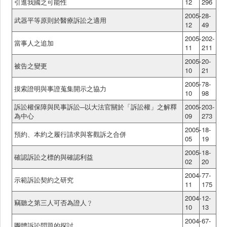
引進我國之可能性
12
296
2005-
28-
武器平等原則於醫療訴訟之適用
12
49
2005-
202-
當事人之追加
11
211
2005-
20-
被告之變更
10
21
2005-
78-
摸索證明與事證蒐集開示之協力
10
98
訴訟權保障與民事訴訟─以大法官關於「訴訟權」之解釋
2005-
203-
為中心
09
273
2005-
18-
預約、本約之履行請求與客觀訴之合併
05
19
2005-
18-
確認訴訟之標的與確認利益
02
20
2004-
77-
示範訴訟契約之研究
11
175
2004-
12-
竊聽之第三人可否為證人﹖
10
13
2004-
67-
團體訴訟問題的探討