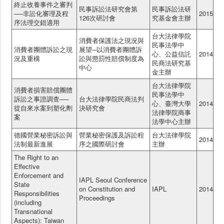
終止收養事件之審判
民事訴訟法研究會第
民事訴訟法研
──非訟化審理及程
2015
126次研討會
究基金會主辦
序法理交錯適用
台大法律學院
消費者保護法之現況與
民事法學中
消費者團體訴訟之現
展望─以消費者團體訴
心、公益信託
2014
況及重構
訟與懲罰性賠償制度為
民商法研究基
中心
金主辦
台大法律學院
消費者損害賠償團體
民事法學中
訴訟之事證調查──
台大法律學院民商法判
心、臺灣大學
2014
從自來水案到塑化劑
決研究會
法律學院商事
案
法學中心主辦
德國營業秘密訴訟與
營業秘密保護及訴訟程
台大法律學院
2014
法制最新進展
序之國際研討會
主辦
The Right to an
Effective
Enforcement and
IAPL Seoul Conference
State
on Constitution and
IAPL
2014
Responsibilities
Proceedings
(including
Transnational
Aspects): Taiwan