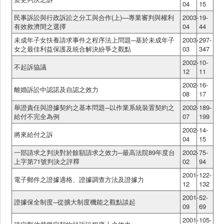
04
15
民事訴訟與行政訴訟之分工與合作(上)—專業審判與權利
2003-
19-
有效救濟間之選擇
04
44
未成年子女扶養請求事件之程序法上問題─基於未成年子
2003-
297-
女之最佳利益保護及統合解決紛爭之觀點
03
347
2002-
10-
不起訴協議
12
11
2002-
16-
離婚訴訟中認諾及自認之效力
08
17
舉證責任與證據契約之基本問題─以作業系統裝置契約之
2002-
189-
給付不完全為例
07
199
2002-
14-
將來給付之訴
04
15
一部請求之判決對於餘額請求之效力─最高法院89年度台
2002-
75-
上字第71號判決之評釋
02
94
2001-
122-
電子郵件之證據適格、證據調查方法及證據力
12
132
2001-
52-
證據保全制度─從擴大制度機能之觀點談起
09
69
2001-
105-