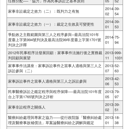
任務分配──「協力」作為民事訴訟之基本原則
05
52
2014-
39-
家事非訟裁定之效力（二）：既判力之有無
02
54
2014-
39-
家事非訟裁定之效力（一）：裁定之生效及可變更性
01
53
爭點效之主觀範圍與第三人之程序參與─最高法院101年
2014-
75-
度臺上字第994號判決及最高法院99年度臺上字第1701號
01
94
判決之評釋
2012年民事程序法發展回顧：家事事件法施行後之實務裁
2013-
999-
判回顧與展望
11
1031
家事事件法講座：家事訴訟事件之當事人適格與第三人之
2013-
52-
訴訟參與（二）
07
63
2013-
42-
家事訴訟事件之當事人適格與第三人之訴訟參與
06
53
民事醫療訴訟之鑑定程序與程序保障──最高法院101年度
2013-
79-
台上字第1765號判決之評析
05
97
2013-
39-
家事非訟程序之關係人
02
51
醫療糾紛處理與專家之協力——從行政院版「醫療糾紛處
2013-
18-
理及醫療事故補償法」草案論醫療糾紛之調解與鑑定
01
38