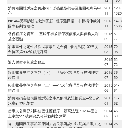
12
150
消費者團體訴訟之再建構：以擴散型損害及集團權利為中
2015-
1237-
心
11
1326
2014年民事訴訟法裁判回顧─程序選擇權、非機構仲裁與
2015-
1473-
國際審判管轄權
11
1505
督促程序之變革──基於平衡兼顧保護債權人與債務人利
2015-
61-
益之觀點
09
77
家事事件之定性及與民事事件之合併─最高法院102年度
2015-
79-
台抗字第802號裁定評釋
08
98
2015-
52-
論支付命令制度之修正
07
73
終止收養事件之審判（下）──非訟化審理及程序法理交
2015-
36-
錯適用
07
50
終止收養事件之審判（上）──非訟化審理及程序法理交
2015-
51-
錯適用
06
61
消費者損害賠償團體訴訟之事案解明及證據調查─從自來
2015-
47-
水案到塑化劑案
01
82
當事人公開原則與秘密保護程序－最高法院 102 年度台
2014-
45-
上字第235號判決及相關裁判之評釋
08
63
從「超國界民事訴訟原則」論民事訴訟中法院與當事人之
2014-
26-