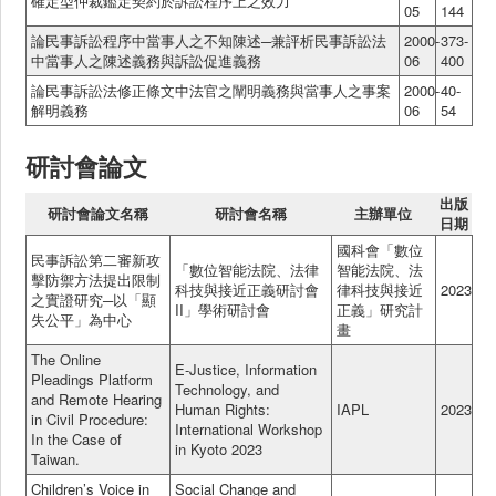
確定型仲裁鑑定契約於訴訟程序上之效力
05
144
論民事訴訟程序中當事人之不知陳述─兼評析民事訴訟法
2000-
373-
中當事人之陳述義務與訴訟促進義務
06
400
論民事訴訟法修正條文中法官之闡明義務與當事人之事案
2000-
40-
解明義務
06
54
研討會論文
出版
研討會論文名稱
研討會名稱
主辦單位
日期
國科會「數位
民事訴訟第二審新攻
「數位智能法院、法律
智能法院、法
擊防禦方法提出限制
科技與接近正義研討會
律科技與接近
2023
之實證研究─以「顯
II」學術研討會
正義」研究計
失公平」為中心
畫
The Online
E-Justice, Information
Pleadings Platform
Technology, and
and Remote Hearing
Human Rights:
IAPL
2023
in Civil Procedure:
International Workshop
In the Case of
in Kyoto 2023
Taiwan.
Children’s Voice in
Social Change and