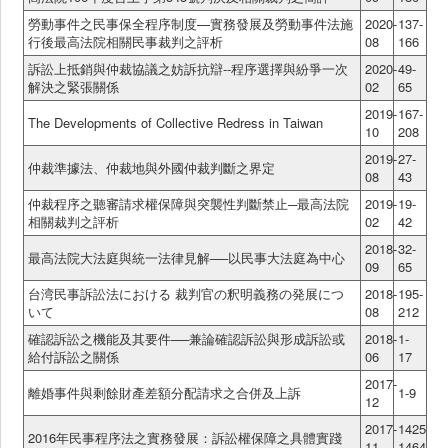
勞動事件之民事保全程序制度—實務發展及勞動事件法施
2020-
137-
行後最高法院相關民事裁判之評析
08
166
訴訟上抵銷與仲裁協議之妨訴抗辯--程序選擇與紛爭一次
2020-
49-
解決之緊張關係
02
65
2019-
167-
The Developments of Collective Redress in Taiwan
10
208
2019-
27-
仲裁準據法、仲裁地與外國仲裁判斷之界定
08
43
仲裁程序之聽審請求權保障與突襲性判斷禁止─最高法院
2019-
19-
相關裁判之評析
02
42
2018-
32-
最高法院大法庭與統一法律見解──以民事大法庭為中心
09
65
台湾民事訴訟法における 裁判官の釈明義務の発展につ
2018-
195-
いて
08
212
確認訴訟之機能及其要件──兼論確認訴訟與形成訴訟或
2018-
1-
給付訴訟之關係
06
17
2017-
離婚事件與剩餘財產差額分配請求之合併及上訴
1-9
12
2017-
1425-
2016年民事程序法之實務發展：訴訟權保障之具體實踐
11
1464