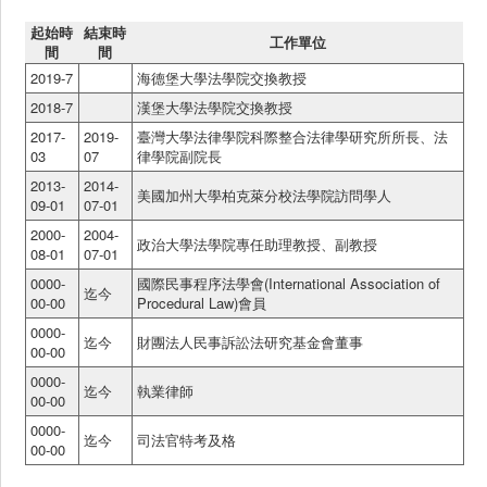
起始時
結束時
工作單位
間
間
2019-7
海德堡大學法學院交換教授
2018-7
漢堡大學法學院交換教授
2017-
2019-
臺灣大學法律學院科際整合法律學研究所所長、法
03
07
律學院副院長
2013-
2014-
美國加州大學柏克萊分校法學院訪問學人
09-01
07-01
2000-
2004-
政治大學法學院專任助理教授、副教授
08-01
07-01
0000-
國際民事程序法學會(International Association of
迄今
00-00
Procedural Law)會員
0000-
迄今
財團法人民事訴訟法研究基金會董事
00-00
0000-
迄今
執業律師
00-00
0000-
迄今
司法官特考及格
00-00