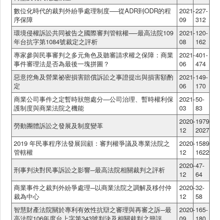
數位化時代的裁判外紛爭處理制度──從ADR到ODR的程
2021-
227-
序保障
09
312
環境侵權訴訟共同被告之國際審判管轄權──最高法院109
2021-
120-
年台抗字第1084號裁定之評析
08
162
專家參與民事審判之多元角色及聽審請求權之保障：商業
2021-
401-
事件審理法是否為最後一塊拼圖？
06
474
惡意挖角及營業祕密損害賠償訴訟之事證提出與損害額酌
2021-
149-
定
06
170
商業公司事件之定暫時狀態處分—公司治理、暫時權利保
2021-
50-
護制度與商業法院之機能
03
83
2020-
1979-
勞動團體訴訟之發展及制度變革
12
2027
2019 年民事程序法發展回顧：審判權爭議及專業法院之
2020-
1589-
管轄權
12
1622
2020-
47-
刑事判決對民事訴訟之影響─最高法院相關裁判之評析
12
64
商業事件之裁判外紛爭處理─以商業法院之調解及移付仲
2020-
32-
裁為中心
12
58
智慧財產法院關於專利有效性抗辯之審理與再審之訴─最
2020-
165-
高法院106年度台上字第343號判決及相關裁判之簡評
09
180