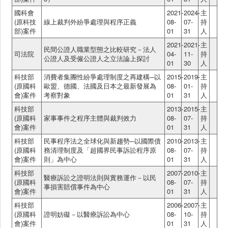
國科會
2021-
2024-
主
(原科技
線上裁判外紛爭處理與程序正義
08-
07-
持
部)案件
01
31
人
2021-
2021-
主
民間公證人職業型態之比較研究－法人
司法院
04-
11-
持
公證人及受僱公證人之立法論上探討
01
30
人
科技部
消費者集團性紛爭處理制度之再建構─以
2015-
2019-
主
(原國科
歐盟、德國、法國及日本之最新發展為
08-
01-
持
會)案件
考察對象
01
31
人
科技部
2013-
2015-
主
(原國科
家事事件之程序主體與裁判效力
08-
07-
持
會)案件
01
31
人
科技部
民事程序法之全球化與新趨勢─以國際債
2010-
2013-
主
(原國科
務清理制度及「超國界民事訴訟程序原
08-
07-
持
會)案件
則」為中心
01
31
人
科技部
2007-
2010-
主
醫療訴訟之證明法則與實務運作－以民
(原國科
08-
07-
持
事損害賠償事件為中心
會)案件
01
31
人
科技部
2006-
2007-
主
(原國科
證明妨礙－以醫療訴訟為中心
08-
10-
持
會)案件
01
31
人