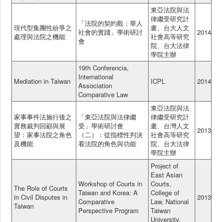
東亞法院與法
律繼受研究計
「法院的契約觀：華人
現代型集團性紛爭之
畫、台大人文
社會的實踐」學術研討
2014
處理與法院之機能
社會高等研究
會
院、台大法律
學院主辦
19th Conferencia,
International
Mediation in Taiwan
ICPL
2014
Association
Comparative Law
東亞法院與法
家事事件法施行後之
「東亞法院與法律繼
律繼受研究計
實務裁判回顧與展
受」學術研討會
畫、台灣人文
2013
望：家事法院之角色
（二）：從指標性判決
社會高等研究
及機能
看法院的角色與功能
院、台大法律
學院主辦
Project of
East Asian
Workshop of Courts in
Courts,
The Role of Courts
Taiwan and Korea: A
College of
in Civil Disputes in
2013
Comparative
Law, National
Taiwan
Perspective Program
Taiwan
University,