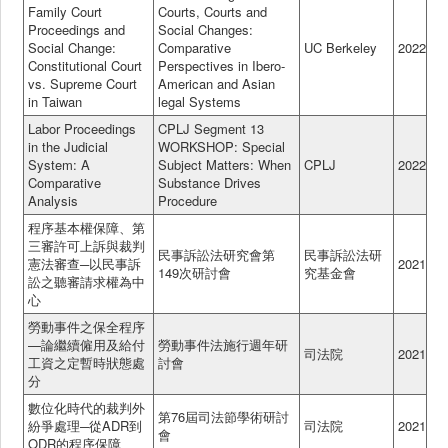
Family Court
Courts, Courts and
Proceedings and
Social Changes:
Social Change:
Comparative
UC Berkeley
2022
Constitutional Court
Perspectives in Ibero-
vs. Supreme Court
American and Asian
in Taiwan
legal Systems
Labor Proceedings
CPLJ Segment 13
in the Judicial
WORKSHOP: Special
System: A
Subject Matters: When
CPLJ
2022
Comparative
Substance Drives
Analysis
Procedure
程序基本權保障、第
三審許可上訴與裁判
民事訴訟法研究會第
民事訴訟法研
憲法審查─以民事訴
2021
149次研討會
究基金會
訟之聽審請求權為中
心
勞動事件之保全程序
—論繼續僱用及給付
勞動事件法施行週年研
司法院
2021
工資之定暫時狀態處
討會
分
數位化時代的裁判外
第76屆司法節學術研討
紛爭處理─從ADR到
司法院
2021
會
ODR的程序保障