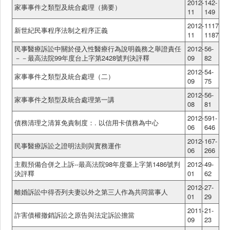
2012-
142-
家事事件之類型及統合處理（摘要）
11
149
2012-
1117-
新世紀民事程序法制之程序正義
11
1187
民事醫療訴訟中關於侵入性醫療行為說明義務之舉證責任
2012-
56-
－－最高法院99年度台上字第2428號判決評釋
09
82
2012-
54-
家事事件之類型及統合處理（二）
09
75
2012-
56-
家事事件之類型及統合處理第一講
08
81
2012-
591-
債務清理之清算免責制度：. 以信用卡債務為中心
06
646
2012-
167-
民事醫療訴訟之證明法則與實務運作
06
266
主觀預備合併之上訴--最高法院98年度臺上字第1486號判
2012-
49-
決評釋
01
62
2012-
27-
離婚訴訟中得否列夫妻以外之第三人作為共同當事人
01
29
2011-
21-
詐害債權撤銷訴訟之原告與法定訴訟擔當
09
23