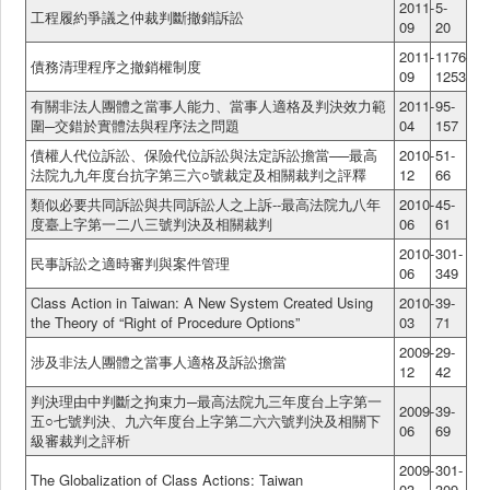
2011-
5-
工程履約爭議之仲裁判斷撤銷訴訟
09
20
2011-
1176-
債務清理程序之撤銷權制度
09
1253
有關非法人團體之當事人能力、當事人適格及判決效力範
2011-
95-
圍─交錯於實體法與程序法之問題
04
157
債權人代位訴訟、保險代位訴訟與法定訴訟擔當──最高
2010-
51-
法院九九年度台抗字第三六○號裁定及相關裁判之評釋
12
66
類似必要共同訴訟與共同訴訟人之上訴--最高法院九八年
2010-
45-
度臺上字第一二八三號判決及相關裁判
06
61
2010-
301-
民事訴訟之適時審判與案件管理
06
349
Class Action in Taiwan: A New System Created Using
2010-
39-
the Theory of “Right of Procedure Options”
03
71
2009-
29-
涉及非法人團體之當事人適格及訴訟擔當
12
42
判決理由中判斷之拘束力─最高法院九三年度台上字第一
2009-
39-
五○七號判決、九六年度台上字第二六六號判決及相關下
06
69
級審裁判之評析
2009-
301-
The Globalization of Class Actions: Taiwan
03
309