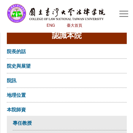
Togg
Navi
ENG
臺大首頁
認識本院
回首頁
認識本院
院長的話
學術研究
院史與展望
學生專區
院訊
國際交流中心
圖書館
地理位置
評鑑
本院師資
高教深耕
專任教授
心輔室