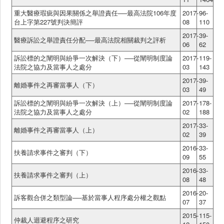
重大醫療瑕疵與因果關係之舉證責任──最高法院106年度
2017-
96-
台上字第227號判決簡評
08
110
2017-
39-
醫療訴訟之舉證責任分配──最高法院相關裁判之評析
06
62
訴訟標的之闡明與紛爭一次解決（下）──從闡明制度論
2017-
119-
法院之協力及當事人之處分
03
143
2017-
39-
離婚事件之再審當事人（下）
03
49
訴訟標的之闡明與紛爭一次解決（上）──從闡明制度論
2017-
178-
法院之協力及當事人之處分
02
188
2017-
33-
離婚事件之再審當事人（上）
02
39
2016-
33-
扶養請求事件之審判（下）
09
55
2016-
33-
扶養請求事件之審判（上）
08
48
2016-
20-
訴客觀合併之類型論──基於當事人程序處分權之觀點
07
37
2015-
115-
仲裁人迴避程序之研究