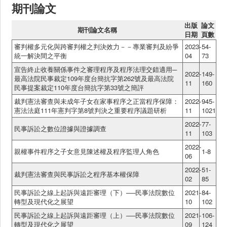
期刊論文
出版
論文
期刊論文名稱
日期
頁數
審判權多元化與跨審判權之判決效力－－專業審判及紛爭
2023-
54-
統一解決間之平衡
04
73
宣告終止收養關係事件之審理程序及程序法理交錯適用─
2022-
149-
最高法院民事裁定109年度台簡抗字第262號及最高法院
11
160
民事提案裁定110年度台簡抗字第33號之簡評
裁判憲法審查與未成年子女在家事程序之正當程序保障：
2022-
945-
憲法法庭111年憲判字第8號判決之重要程序議題研析
11
1021
2022-
77-
民事訴訟之數位證據與證據調查
11
103
2022-
親權事件程序之子女意見陳述權及程序監理人角色
1-8
06
2022-
51-
裁判憲法審查與民事訴訟之程序基本權保障
02
85
民事訴訟之線上起訴與遠距審理（下）──民事法院數位
2021-
84-
轉型及現代化之展望
10
102
民事訴訟之線上起訴與遠距審理（上）──民事法院數位
2021-
106-
轉型及現代化之展望
09
124