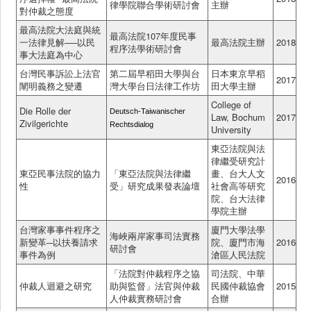
律學院聯合學術研討會
主辦
對仲裁之態度
最高法院大法庭與統
最高法院107年度民事
一法律見解──以民
最高法院主辦
2018
程序法學術研討會
事大法庭為中心
台灣民事訴訟上法官
第二屆早稻田大學與台
日本東京早稻
2017
闡明義務之變遷
灣大學台日法律工作坊
田大學主辦
College of
Die Rolle der
Deutsch-Taiwanischer
Law, Bochum
2017
Zivilgerichte
Rechtsdialog
University
東亞法院與法
律繼受研究計
東亞民事法院的協力
「東亞法院與法律繼
畫、台大人文
2016
性
受」研究成果發表論壇
社會高等研究
院、台大法律
學院主辦
台灣家事事件程序之
廈門大學法學
海峽兩岸家事司法實務
新變革─以扶養請求
院、廈門市海
2016
研討會
事件為例
滄區人民法院
「法院對仲裁程序之協
司法院、中華
仲裁人迴避之研究
助與監督」法官與仲裁
民國仲裁協會
2015
人仲裁實務研討會
合辦