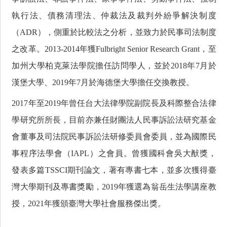
執行法、債務清理法、仲裁法及裁判外紛爭解決制度
（
ADR
），側重於比較法之分析，並致力於民事司法制度
之改革。
2013-2014
年獲
Fulbright Senior Research Grant
，至
加州大學柏克萊法學院擔任訪問學人，並於
2018
年
7
月於
漢堡大學、
2019
年
7
月於海德堡大學擔任交換教授。
2017
年至
2019
年曾任台大法律學院副院長及科際整合法律
學研究所所長，目前亦兼任財團法人民事訴訟法研究基金
會董事及司法院民事訴訟法研修委員會委員，並為國際民
事程序法學會（
IAPL
）之會員。曾獲國科會吳大猷獎，
發表多篇
TSSCI
期刊論文，著有專書七本，並多次獲得臺
灣大學期刊及專書獎勵，
2019
年獲選為翁岳生法學講座教
授，
2021
年獲頒臺灣大學社會服務傑出獎。