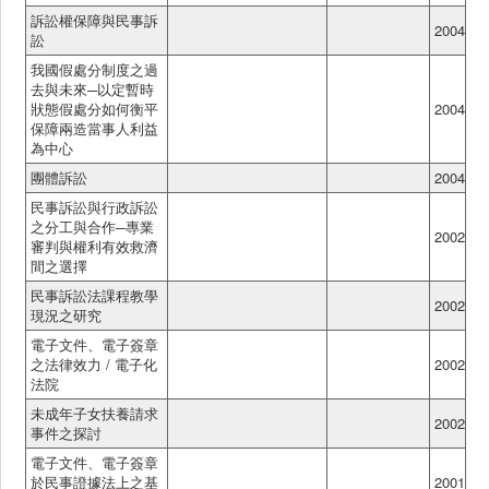
訴訟權保障與民事訴
2004
訟
我國假處分制度之過
去與未來─以定暫時
狀態假處分如何衡平
2004
保障兩造當事人利益
為中心
團體訴訟
2004
民事訴訟與行政訴訟
之分工與合作─專業
2002
審判與權利有效救濟
間之選擇
民事訴訟法課程教學
2002
現況之研究
電子文件、電子簽章
之法律效力 / 電子化
2002
法院
未成年子女扶養請求
2002
事件之探討
電子文件、電子簽章
於民事證據法上之基
2001