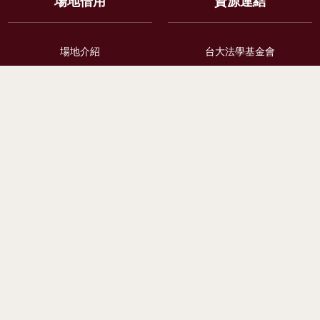
場地借用
資源連結
場地介紹
台大法學基金會
借用辦法
法律學院校友會
付款方式
法律服務社
申請系統
法律學分班
資料下載
事業經營法務學位班 PMLBA