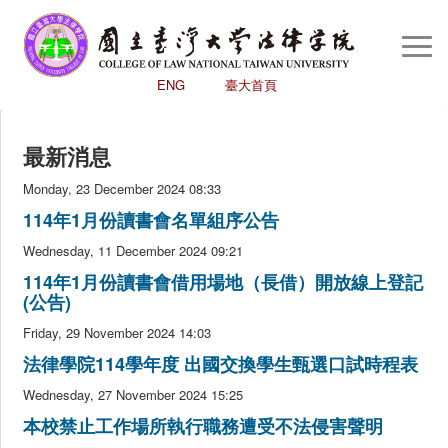
You are here:
首頁
/
最新消息
Togg
Navi
ENG
臺大首頁
回首頁
最新消息
認識本院
Monday, 23 December 2024 08:33
學術研究
114年1月份讀書會名單組序公告
學生專區
Wednesday, 11 December 2024 09:21
國際交流中心
114年1月份讀書會借用場地（長借）開放線上登記
(公告)
圖書館
Friday, 29 November 2024 14:03
評鑑
法律學院114學年度 出國交換學生甄選口試時程表
高教深耕
Wednesday, 27 November 2024 15:25
本校禁止工作場所執行職務遭受不法侵害聲明
心輔室