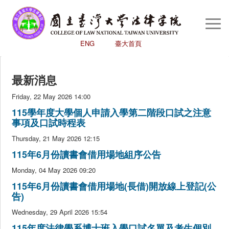
You are here:
首頁
/
最新消息
Togg
Navi
ENG
臺大首頁
回首頁
最新消息
認識本院
Friday, 22 May 2026 14:00
學術研究
115學年度大學個人申請入學第二階段口試之注意
學生專區
事項及口試時程表
Thursday, 21 May 2026 12:15
國際交流中心
115年6月份讀書會借用場地組序公告
圖書館
Monday, 04 May 2026 09:20
評鑑
115年6月份讀書會借用場地(長借)開放線上登記(公
告)
高教深耕
Wednesday, 29 April 2026 15:54
心輔室
115年度法律學系博士班入學口試名單及考生個別