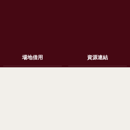
場地借用
資源連結
場地介紹
台大法學基金會
借用辦法
法律學院校友會
付款方式
法律服務社
申請系統
法律學分班
資料下載
事業經營法務學位班 PMLBA