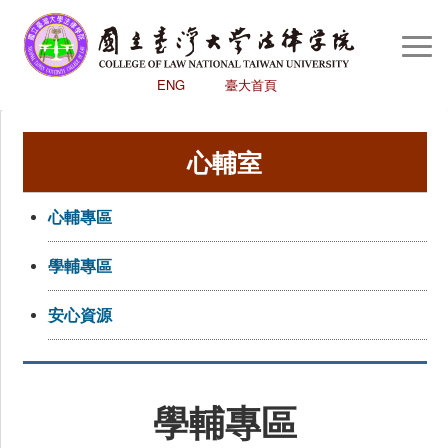
You are here:
首頁
/
心輔室
/
學輔專區
Togg
Navi
ENG
臺大首頁
回首頁
心輔室
認識本院
學術研究
心輔專區
學生專區
學輔專區
國際交流中心
圖書館
安心資源
評鑑
高教深耕
學輔專區
心輔室