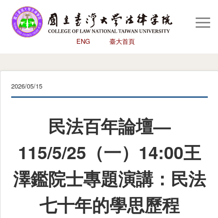
You are here:
首頁
/
公告
/
民法百年論壇—115/5/25（一）14:00王澤鑑院士專題演講：民法七十年
Togg
的學思歷程
Navi
ENG
臺大首頁
回首頁
認識本院
2026/05/15
學術研究
學生專區
民法百年論壇—
國際交流中心
115/5/25（一）14:00王
圖書館
評鑑
澤鑑院士專題演講：民法
高教深耕
七十年的學思歷程
心輔室