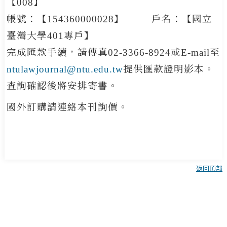
【008】
帳號：【154360000028】 戶名：【國立
聯絡本刊
臺灣大學401專戶】
文件下載
完成匯款手續，請傳真02-3366-8924或E-mail至
ENGLISH
ntulawjournal@ntu.edu.tw
提供匯款證明影本。
地址 : (106)臺北市大安區羅斯福路四段一號
+
查詢確認後將安排寄書。
法律學院(系)
國外訂購請連絡本刊詢價。
臺大法學論叢
電話: 02-3366-8916
e-mail:ntulawjournal@ntu.edu.tw
返回頂部