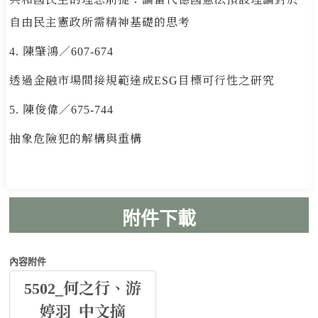
自由民主憲政所需精神基礎的思考
聯絡本刊
4. 陳肇鴻／607-674
文件下載
透過金融市場間接規範達成ESG目標可行性之研究
ENGLISH
5. 陳俊偉／675-744
地址 : (106)臺北市大安區羅斯福路四段一號
+
法律學院(系)
抽象危險犯的解構與重構
臺大法學論叢
電話: 02-3366-8916
e-mail:ntulawjournal@ntu.edu.tw
內容附件
5502_何之行、游
婷羽_中文摘