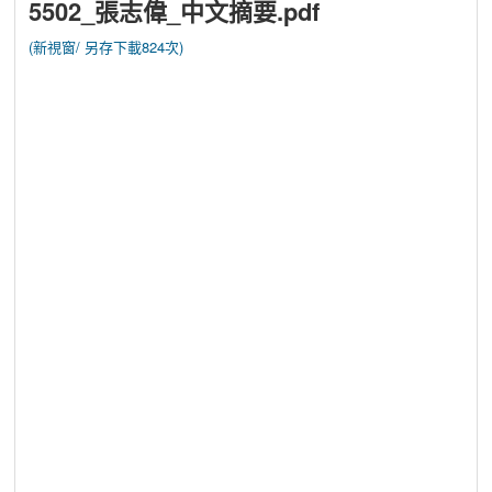
5502_張志偉_中文摘要.pdf
(新視窗/
另存下載824次)