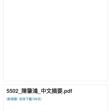
5502_陳肇鴻_中文摘要.pdf
(新視窗/
另存下載728次)