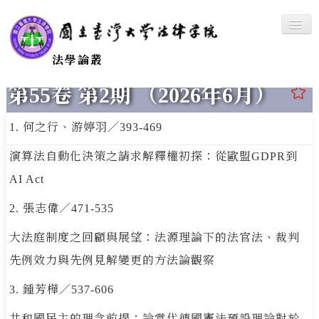
Togg
Navig
法學論叢
第55卷 第2期 （2026年6月）
回首頁
本刊宗旨與特色
1. 何之行、游婷羽／393-469
編輯委員
演算法自動化決策之請求解釋權初探：從歐盟GDPR到
AI Act
最新一期
2. 張志偉／471-535
歷年期刊查詢
大法庭制度之回顧與展望：法源理論下的法官法、裁判
格式範本
先例效力與先例見解變更的方法論觀察
訂閱辦法
3. 鍾芳樺／537-606
徵稿簡則
共和國民主的理念前提：論當代德國憲法預設理論對於