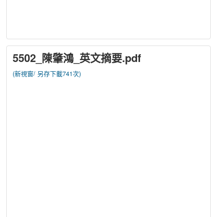
5502_陳肇鴻_英文摘要.pdf
(新視窗/
另存下載741次)